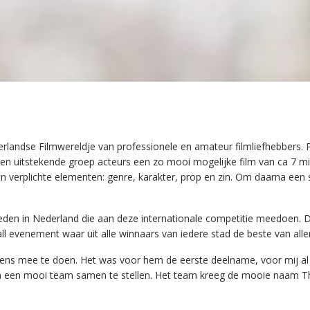
ederlandse Filmwereldje van professionele en amateur filmliefhebbers
t een uitstekende groep acteurs een zo mooi mogelijke film van ca 7 
erplichte elementen: genre, karakter, prop en zin. Om daarna een sc
steden in Nederland die aan deze internationale competitie meedoen.
all evenement waar uit alle winnaars van iedere stad de beste van al
eens mee te doen. Het was voor hem de eerste deelname, voor mij al
m een mooi team samen te stellen. Het team kreeg de mooie naam Th