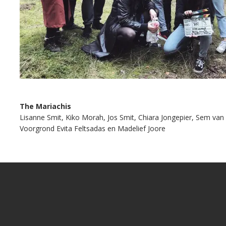
The Mariachis
Lisanne Smit, Kiko Morah, Jos Smit, Chiara Jongepier, Sem van
Voorgrond Evita Feltsadas en Madelief Joore