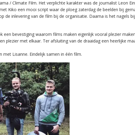
a / Climate Film. Het verplichte karakter was de journalist Leon Einst
ef met Kiko een mooi script waar de ploeg zaterdag de beelden bij ge
p de inlevering van de film bij de organisatie. Daarna is het nagels
ok een bevestiging waarom films maken eigenlijk vooral plezier make
en plezier met elkaar. Ter afsluiting van de draaidag een heerlijke m
met Lisanne. Eindelijk samen in één film.