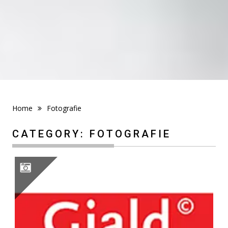
Home
Fotografie
CATEGORY:
FOTOGRAFIE