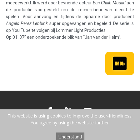
meegewerkt. Ik werd door bevriende acteur
Ben Chaib Mouad
aan
de productie voorgesteld om de rechercheur van dienst te
spelen. Voor aanvang en tijdens de opname door producent
Angelo Perez Lebbink
super opgevangen en begeleid. De serie is
op You Tube te volgen bij Lommer Light Producties .
Op 01′.37” een onderzoekende blik van “Jan van der Helm”.
This website is using cookies to improve the user-friendliness.
You agree by using the website further.
Alle rechten voorbehouden © 2016-2024
Understand