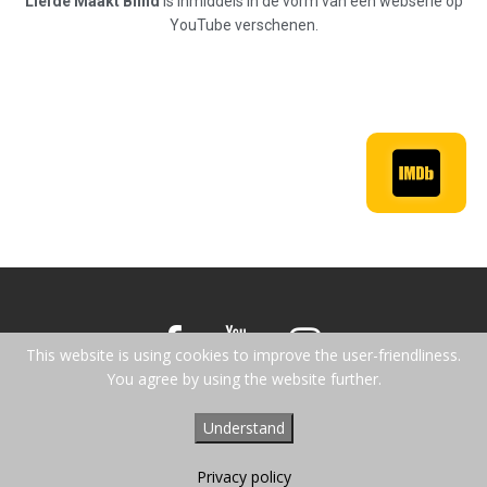
Liefde Maakt Blind
is inmiddels in de vorm van een webserie op
YouTube verschenen.
This website is using cookies to improve the user-friendliness.
You agree by using the website further.
Alle rechten voorbehouden © 2016-2024
Understand
Proudly powered by WordPress
|
Theme: Infinite Photography by
Acme Themes
Privacy policy