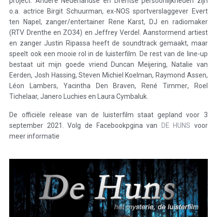
project. Andere Nederlandse en Drentse persoonlijkheden zijn
o.a. actrice Birgit Schuurman, ex-NOS sportverslaggever Evert
ten Napel, zanger/entertainer Rene Karst, DJ en radiomaker
(RTV Drenthe en ZO34) en Jeffrey Verdel. Aanstormend artiest
en zanger Justin Ripassa heeft de soundtrack gemaakt, maar
speelt ook een mooie rol in de luisterfilm. De rest van de line-up
bestaat uit mijn goede vriend Duncan Meijering
,
Natalie van
Eerden
, Josh Hassing,
Steven Michiel Koelman
,
Raymond Assen,
Léon Lambers
,
Yacintha Den Braven
,
René Timmer
, Roel
Tichelaar, Janero Luchies en
Laura Cymbaluk.
De officiële release van de luisterfilm staat gepland voor 3
september 2021. Volg de Facebookpgina van
DE HUNS
voor
meer informatie