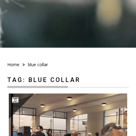
Home
blue collar
TAG:
BLUE COLLAR
DOUWE EGBERTS, CAFITESSE VOOR BLUE COLLAR